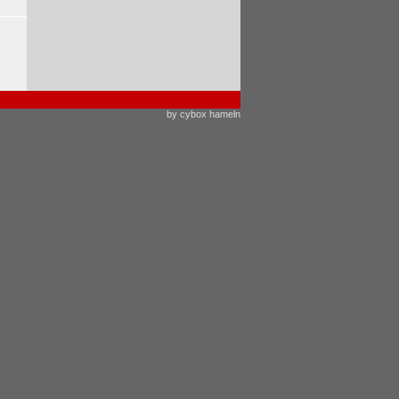
Webdesign
&
CMS
by
cybox hameln