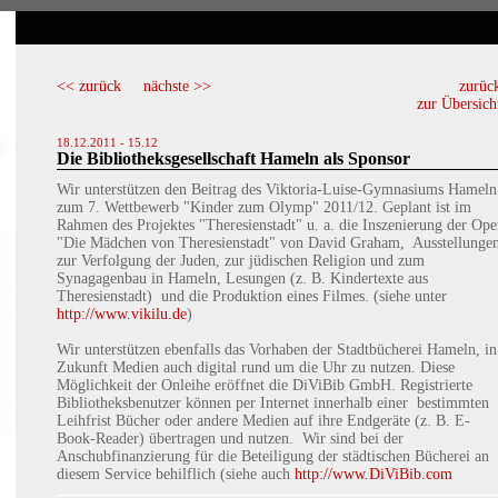
<< zurück
nächste >>
zurüc
zur Übersich
18.12.2011 - 15.12
Die Bibliotheksgesellschaft Hameln als Sponsor
Wir unterstützen den Beitrag des Viktoria-Luise-Gymnasiums Hameln
zum 7. Wettbewerb "Kinder zum Olymp" 2011/12. Geplant ist im
Rahmen des Projektes "Theresienstadt" u. a. die Inszenierung der Ope
"Die Mädchen von Theresienstadt" von David Graham, Ausstellunge
zur Verfolgung der Juden, zur jüdischen Religion und zum
Synagagenbau in Hameln, Lesungen (z. B. Kindertexte aus
Theresienstadt) und die Produktion eines Filmes. (siehe unter
http://www.vikilu.de
)
Wir unterstützen ebenfalls das Vorhaben der Stadtbücherei Hameln, in
Zukunft Medien auch digital rund um die Uhr zu nutzen. Diese
Möglichkeit der Onleihe eröffnet die DiViBib GmbH. Registrierte
Bibliotheksbenutzer können per Internet innerhalb einer bestimmten
Leihfrist Bücher oder andere Medien auf ihre Endgeräte (z. B. E-
Book-Reader) übertragen und nutzen. Wir sind bei der
Anschubfinanzierung für die Beteiligung der städtischen Bücherei an
diesem Service behilflich (siehe auch
http://www.DiViBib.com