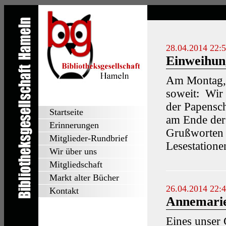
28.04.2014 22:
Einweihun
Am Montag, 
soweit: Wir 
der Papensch
Startseite
am Ende der
Erinnerungen
Grußworten 
Mitglieder-Rundbrief
Lesestatione
Wir über uns
Mitgliedschaft
Markt alter Bücher
26.04.2014 22:
Kontakt
Annemarie
Eines unser