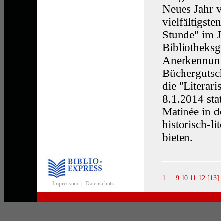
Neues Jahr 
vielfältigste
Stunde" im J
Bibliotheksg
Anerkennung
Büchergutsc
die "Literar
8.1.2014 sta
Matinée in d
historisch-l
bieten.
1
...
9
10
11
12
[13]
Impressum
|
Datenschutz